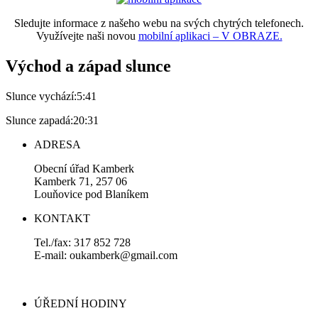
Sledujte informace z našeho webu na svých chytrých telefonech.
Využívejte naši novou
mobilní aplikaci – V OBRAZE.
Východ a západ slunce
Slunce vychází:
5:41
Slunce zapadá:
20:31
ADRESA
Obecní úřad Kamberk
Kamberk 71, 257 06
Louňovice pod Blaníkem
KONTAKT
Tel./fax: 317 852 728
E-mail: oukamberk@gmail.com
ÚŘEDNÍ HODINY