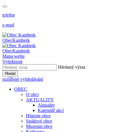
telefon
e-mail
Obec
Kamberk
Obec
Kamberk
Mapa webu
Vytisknout
Hledaný výraz
Hledat
rozšířené vyhledávání
OBEC
O obci
AKTUALITY
Aktuality
Kalendář akcí
Historie obce
Spádové obce
Muzeum obce
Knihovna