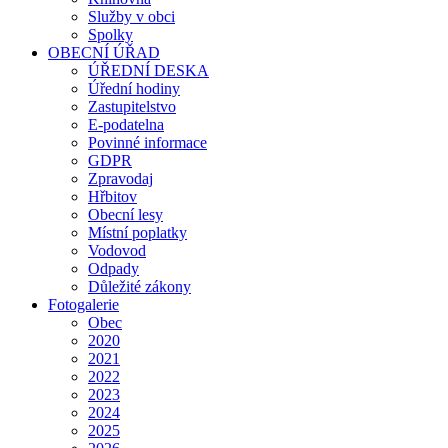
Služby v obci
Spolky
OBECNÍ ÚŘAD
ÚŘEDNÍ DESKA
Úřední hodiny
Zastupitelstvo
E-podatelna
Povinné informace
GDPR
Zpravodaj
Hřbitov
Obecní lesy
Místní poplatky
Vodovod
Odpady
Důležité zákony
Fotogalerie
Obec
2020
2021
2022
2023
2024
2025