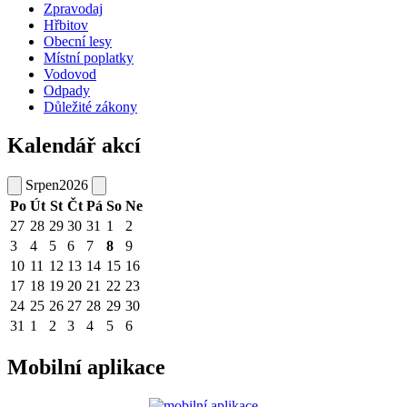
Zpravodaj
Hřbitov
Obecní lesy
Místní poplatky
Vodovod
Odpady
Důležité zákony
Kalendář akcí
Srpen
2026
Po
Út
St
Čt
Pá
So
Ne
27
28
29
30
31
1
2
3
4
5
6
7
8
9
10
11
12
13
14
15
16
17
18
19
20
21
22
23
24
25
26
27
28
29
30
31
1
2
3
4
5
6
Mobilní aplikace