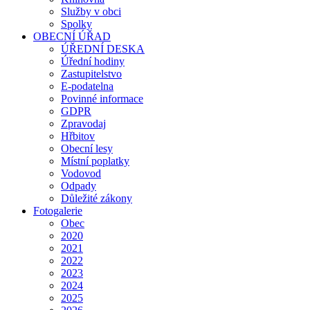
Služby v obci
Spolky
OBECNÍ ÚŘAD
ÚŘEDNÍ DESKA
Úřední hodiny
Zastupitelstvo
E-podatelna
Povinné informace
GDPR
Zpravodaj
Hřbitov
Obecní lesy
Místní poplatky
Vodovod
Odpady
Důležité zákony
Fotogalerie
Obec
2020
2021
2022
2023
2024
2025