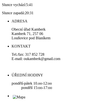
Slunce vychází:
5:41
Slunce zapadá:
20:31
ADRESA
Obecní úřad Kamberk
Kamberk 71, 257 06
Louňovice pod Blaníkem
KONTAKT
Tel./fax: 317 852 728
E-mail: oukamberk@gmail.com
ÚŘEDNÍ HODINY
pondělí-pátek 10.oo-12:oo
pondělí 15:oo-17:oo