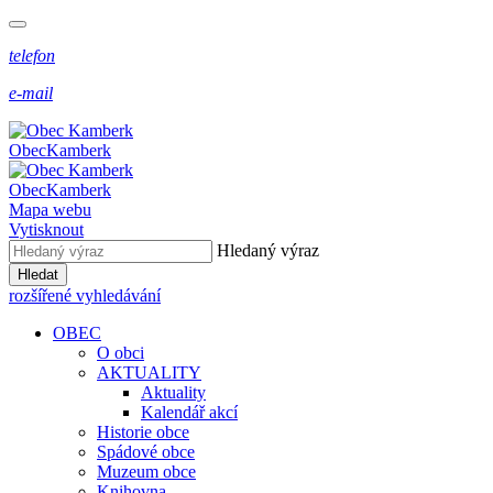
telefon
e-mail
Obec
Kamberk
Obec
Kamberk
Mapa webu
Vytisknout
Hledaný výraz
Hledat
rozšířené vyhledávání
OBEC
O obci
AKTUALITY
Aktuality
Kalendář akcí
Historie obce
Spádové obce
Muzeum obce
Knihovna