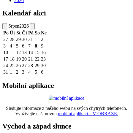
2026
Kalendář akcí
Srpen
2026
Po
Út
St
Čt
Pá
So
Ne
27
28
29
30
31
1
2
3
4
5
6
7
8
9
10
11
12
13
14
15
16
17
18
19
20
21
22
23
24
25
26
27
28
29
30
31
1
2
3
4
5
6
Mobilní aplikace
Sledujte informace z našeho webu na svých chytrých telefonech.
Využívejte naši novou
mobilní aplikaci – V OBRAZE.
Východ a západ slunce